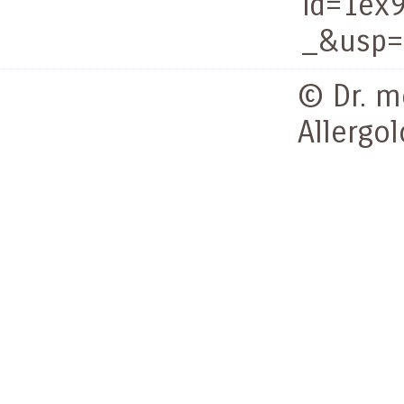
id=1ex
_&usp=
© Dr. me
Allergol