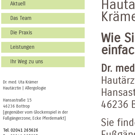
Hauta
Aktuell
Kräm
Das Team
Die Praxis
Wie Si
einfa
Leistungen
Ihr Weg zu uns
Dr. med
Hautärz
Dr. med. Uta Krämer
Hautärztin | Allergologie
Hansas
Hansastraße 15
46236 
46236 Bottrop
[gegenüber vom Glockenspiel in der
Fußgängerzone; Ecke Pferdemarkt]
Sie fin
Tel. 02041 265626
Fußgän